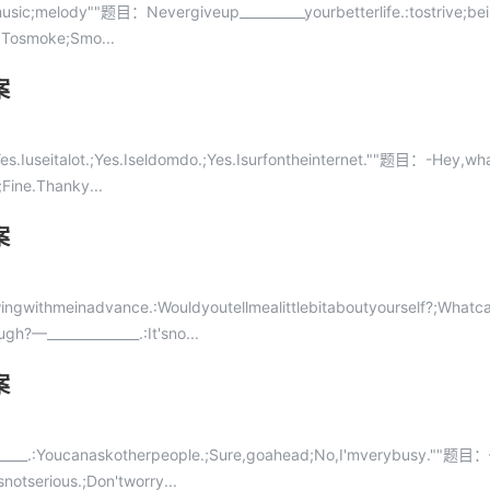
ic;melody""题目：Nevergiveup__________yourbetterlife.:tostrive;bei
.:Tosmoke;Smo...
案
es.Iuseitalot.;Yes.Iseldomdo.;Yes.Isurfontheinternet.""题目：-Hey,wh
;Fine.Thanky...
案
ngwithmeinadvance.:Wouldyoutellmealittlebitaboutyourself?;Whatc
—______________.:It'sno...
案
____.:Youcanaskotherpeople.;Sure,goahead;No,I'mverybusy.""题目
notserious.;Don'tworry...