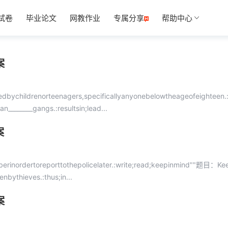
试卷
毕业论文
网教作业
专属分享
帮助中心
案
dbychildrenorteenagers,specificallyanyonebelowtheageofeighteen.:
_______gangs.:resultsin;lead...
案
erinordertoreporttothepolicelater.:write;read;keepinmind""题目：K
nbythieves.:thus;in...
案