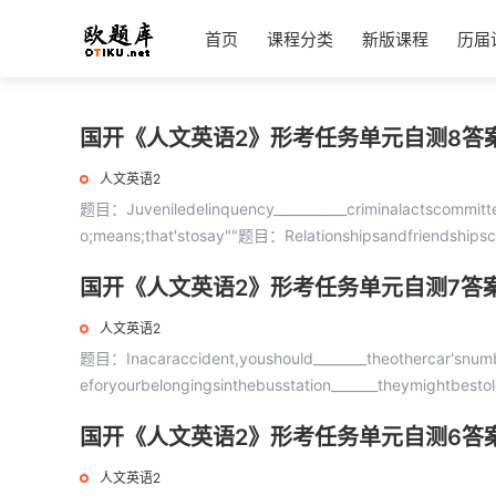
首页
课程分类
新版课程
历届
国开《人文英语2》形考任务单元自测8答
人文英语2
题目：Juveniledelinquency___________criminalactscommitte
o;means;that'stosay""题目：Relationshipsandfriendshipscan_
国开《人文英语2》形考任务单元自测7答
人文英语2
题目：Inacaraccident,youshould________theothercar'snumb
eforyourbelongingsinthebusstation_______theymightbestole
国开《人文英语2》形考任务单元自测6答
人文英语2