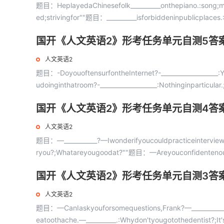
题目：HeplayedaChinesefolk__________onthepiano.:song;mus
ed;strivingfor""题目：__________isforbiddeninpublicplaces
国开《人文英语2》形考任务单元自测5答
人文英语2
题目：-DoyouoftensurfontheInternet?-___________________:Y
udoinginthatroom?-___________________:Nothinginparticular.
国开《人文英语2》形考任务单元自测4答
人文英语2
题目：—___________?—Iwonderifyoucouldpracticeinterviewi
ryou?;Whatareyougoodat?""题目：—Areyouconfidentenough?
国开《人文英语2》形考任务单元自测3答
人文英语2
题目：—CanIaskyouforsomequestions,Frank?—___________
eatoothache.—__________.:Whydon'tyougotothedentist?;It's