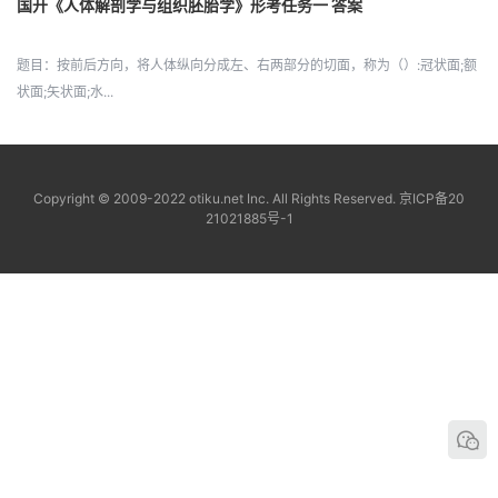
国开《人体解剖学与组织胚胎学》形考任务一 答案
题目：按前后方向，将人体纵向分成左、右两部分的切面，称为（）:冠状面;额
状面;矢状面;水...
Copyright © 2009-2022 otiku.net Inc. All Rights Reserved.
京ICP备20
21021885号-1