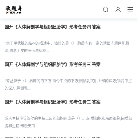
国开《人体解剖学与组织胚胎学》形考任务四 答案
"关于甲状腺的结构的描述中，错误的是（）:胞质内有丰富的滑面内质网和脂
滴;滤泡上皮的高低与机能...
国开《人体解剖学与组织胚胎学》形考任务三 答案
"臂丛位于（）:肩胛冈的下方;锁骨中点的下方;胸锁乳突肌上部的深方;锁骨中点
的深方;胸锁乳...
国开《人体解剖学与组织胚胎学》形考任务二 答案
成人生精小管管壁的生精上皮的细胞组成是（）。:间质细胞和精原细胞;间质细
胞和生精细胞;支持...