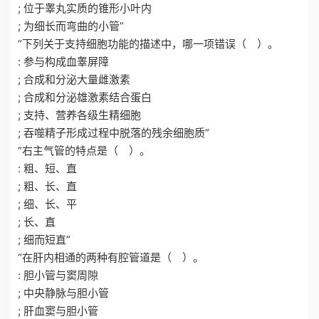
; 位于睾丸实质的锥形小叶内
; 为细长而弯曲的小管”
“下列关于支持细胞功能的描述中，哪一项错误（ ）。
: 参与构成血睾屏障
; 合成和分泌大量雌激素
; 合成和分泌雄激素结合蛋白
; 支持、营养各级生精细胞
; 吞噬精子形成过程中脱落的残余细胞质”
“右主气管的特点是（ ）。
: 粗、短、直
; 粗、长、直
; 细、长、平
; 长、直
; 细而短直”
“在肝内相通的两种有腔管道是（ ）。
: 胆小管与窦周隙
; 中央静脉与胆小管
; 肝血窦与胆小管