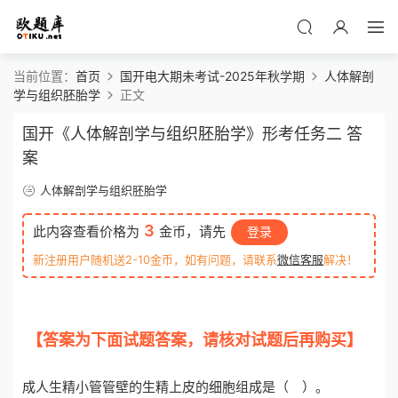
当前位置：
首页
国开电大期未考试-2025年秋学期
人体解剖
学与组织胚胎学
正文
国开《人体解剖学与组织胚胎学》形考任务二 答
案
人体解剖学与组织胚胎学
3
此内容查看价格为
金币，请先
登录
新注册用户随机送2-10金币，如有问题，请联系
微信客服
解决！
【答案为下面试题答案，请核对试题后再购买】
o
tiku.net 欧题库 收集整理
成人生精小管管壁的生精上皮的细胞组成是（ ）。