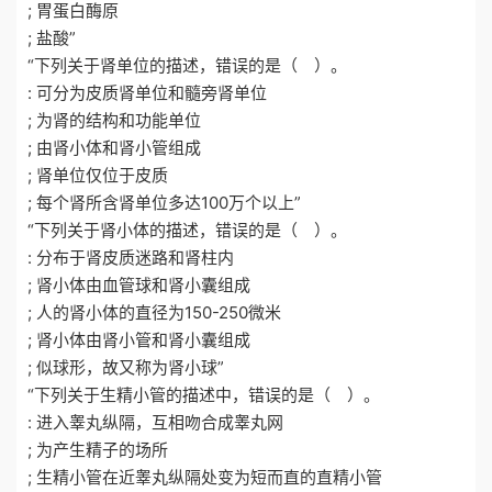
; 胃蛋白酶原
; 盐酸”
“下列关于肾单位的描述，错误的是（ ）。
: 可分为皮质肾单位和髓旁肾单位
; 为肾的结构和功能单位
; 由肾小体和肾小管组成
; 肾单位仅位于皮质
; 每个肾所含肾单位多达100万个以上”
“下列关于肾小体的描述，错误的是（ ）。
: 分布于肾皮质迷路和肾柱内
; 肾小体由血管球和肾小囊组成
; 人的肾小体的直径为150-250微米
; 肾小体由肾小管和肾小囊组成
; 似球形，故又称为肾小球”
“下列关于生精小管的描述中，错误的是（ ）。
: 进入睾丸纵隔，互相吻合成睾丸网
; 为产生精子的场所
; 生精小管在近睾丸纵隔处变为短而直的直精小管