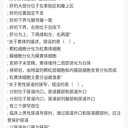
: 肝的大部分位于右季肋区和腹上区
; 肝的位置固定不变
; 肝的下界与膈穹窿一致
; 肝的下界，右侧位于剑突下
; 肝分为上、下两缘和左、右两面”
“关于黄体的描述，错误的是（ ）。
: 颗粒细胞分化为粒黄体细胞
; 膜细胞分化为膜黄体细胞
; 若卵子未受精，黄体维持二周即退化为白体
; 排卵后，由残留的颗粒层细胞和内膜层细胞发育分化而成
; 粒黄体细胞主要分泌雌激素”
“关于男性尿道的狭窄，错误的是（ ）。
: 分别位于尿道内口，尿道膜部和尿道外口
; 分别位于尿道内口，尿道前列腺部和尿道外口
; 有三个狭窄部位
; 临床上男性尿道导尿时，通过尿道外口和尿道膜部时，应注
意保护尿道
; 以尿道外口最为狭窄”