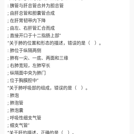
: 胰管与肝总管合并为胆总管
; 由肝总管和胆囊管合成
; 在肝胃韧带内下降
; 由左、右肝管汇合而成
; 直接开口于十二指肠上部”
“关于肺的位置和形态的描述，错误的是（ ）。
: 肺位于纵隔两侧
; 肺有一尖、一底、两面和三缘
; 右肺宽短，左肺窄长
; 纵隔面中央为肺门
; 位于胸膜腔中”
“关于肺呼吸部的组成，错误的是（ ）。
: 肺泡
; 肺泡管
; 肺泡囊
; 呼吸性细支气管
; 细支气管”
“关于肝的描述，正确的是（ ）。