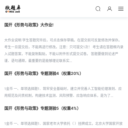
国开《形势与政策》大作业!
大作业说明 学生答题完毕后，可点击保存草稿。在提交前可反复修改并保存。
考生一旦提交后，不能再进行修改。注意：只可提交1次！ 考生请在答题框内录
入试题答案，不能复制黏贴，不能以附件形式提交试卷。 答题要做到论述严
谨、语句通顺，最重要的是能够理论联系实...
国开《形势与政策》专题测验4（权重20%）
1金币 一、单项选择题1．筑牢安全基础时，建立并完善人工智能伦理准则、应
用规范及问责机制，构建技术监测、风险预警、应急响应体系，是为了...
国开《形势与政策》专题测验5（权重4%）
1金币 一、单项选择题1．国家老年大学依托（ ）挂牌成立。北京大学国家开放