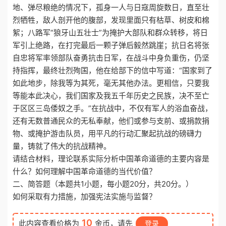
地、弹尽粮绝的情况下，孤身一人与日寇周旋数日，直至壮
烈牺牲，敌人剖开他的腹部，发现里面只有枯草、树皮和棉
絮；八路军“狼牙山五壮士”为掩护大部队和群众转移，将日
军引上绝路，在打完最后一颗子弹后毅然跳崖；抗日名将张
自忠将军率领部队奋勇抗击日军，在战斗中身负重伤，仍坚
持指挥，最终壮烈殉国，他在给部下的信中写道：“国家到了
如此地步，除我等为其死，毫无其他办法。更相信，只要我
等能本此决心，我们国家及我五千年历史之民族，决不至亡
于区区三岛倭奴之手。”在抗战中，不仅有军人的浴血奋战，
还有无数普通民众的无私奉献，他们或参与支前、或捐款捐
物、或掩护游击队员，用平凡的行动汇聚起抗战的磅礴力
量，铸就了伟大的抗战精神。
请结合材料，理论联系实际分析中国革命道德的主要内容是
什么？如何理解中国革命道德的当代价值？
二、简答题（本题共1小题，每小题20分，共20分。）
如何采取有力措施，加强宪法实施与监督？
10
此内容查看价格为
金币，请先
登录