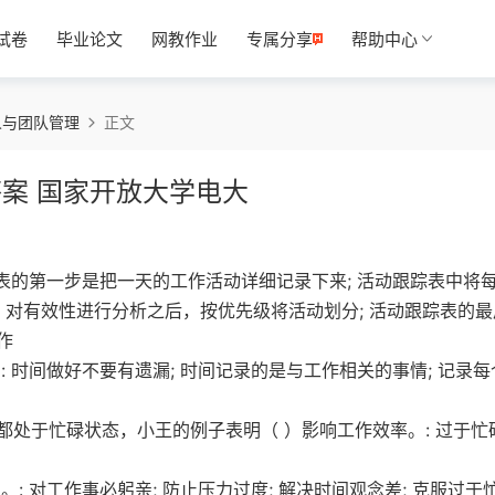
试卷
毕业论文
网教作业
专属分享
帮助中心
人与团队管理
正文
答案 国家开放大学电大
踪表的第一步是把一天的工作活动详细记录下来; 活动跟踪表中将
 对有效性进行分析之后，按优先级将活动划分; 活动跟踪表的最
作
 时间做好不要有遗漏; 时间记录的是与工作相关的事情; 记录每
处于忙碌状态，小王的例子表明（ ）影响工作效率。: 过于忙碌
 对工作事必躬亲; 防止压力过度; 解决时间观念差; 克服过于