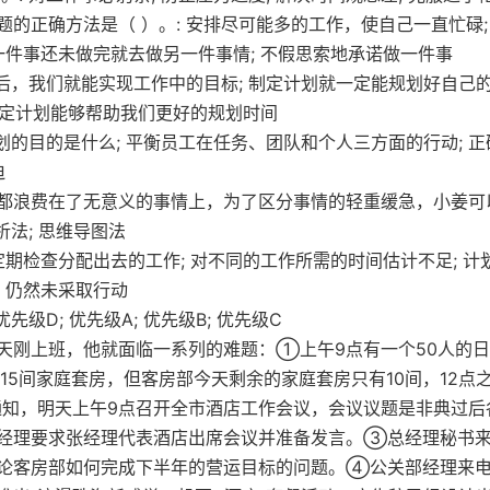
的正确方法是（ ）。: 安排尽可能多的工作，使自己一直忙碌;
一件事还未做完就去做另一件事情; 不假思索地承诺做一件事
之后，我们就能实现工作中的目标; 制定计划就一定能规划好自己
 制定计划能够帮助我们更好的规划时间
划的目的是什么; 平衡员工在任务、团队和个人三方面的行动; 正
迫
都浪费在了无意义的事情上，为了区分事情的轻重缓急，小姜可
分析法; 思维导图法
定期检查分配出去的工作; 对不同的工作所需的时间估计不足; 计
，仍然未采取行动
级D; 优先级A; 优先级B; 优先级C
天刚上班，他就面临一系列的难题：①上午9点有一个50人的
15间家庭套房，但客房部今天剩余的家庭套房只有10间，12点
知，明天上午9点召开全市酒店工作会议，会议议题是非典过后
经理要求张经理代表酒店出席会议并准备发言。③总经理秘书
论客房部如何完成下半年的营运目标的问题。④公关部经理来