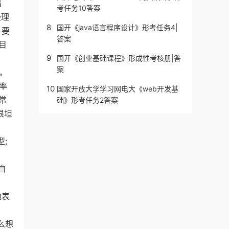
出
考任务10答案
经理
8
国开《java语言程序设计》形考任务4|
，要
答案
目
9
国开《创业基础课程》形成性考核册|答
案
，
率
10
国家开放大学学习网电大《web开发基
常
础》形考任务2答案
很坦
;
自
地表
么想