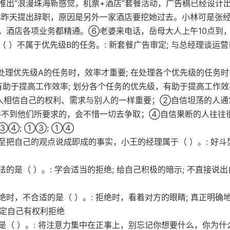
推出“浪漫珠海新感觉，机票+酒店”套餐活动，广告稿已经设计
昨天提出辞职，原因是另外一家酒店要挖她过去。小林可是张
，酒店各项业务都精通。⑥老婆来电话，岳母大人上午10点到
 ）不属于优先级B的任务。: 新套餐广告审定; 与总经理谈运营
有处理优先级A的任务时，效率才重要; 在处理各个优先级的任务时
有助于提高工作效率; 划分各个任务的优先级，有助于提高工作效
人相信自己的权利、需求与别人的一样重要；②自信坦荡的人通
得不到他们所要求的，会不惜一切去争取；④自信果断的人往往
③④; ①③; ①④
把自己的观点说成即成的事实，小王的经理属于（ ）。: 好斗型
是（ ）。: 学会适当的拒绝; 给自己积极的暗示; 不直接说出
时，不合适的是（ ）。: 拒绝时，看着对方的眼睛; 真正明确
确定自己有权利拒绝
（ ）。: 将注意力集中在正事上，别忘记你想要什么，你为什