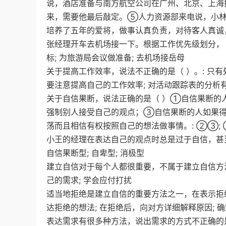
说，酒店准备与南方航空公司在广州、北京、上海
来，需要他最后敲定。⑤人力资源部来电说，小林
培养了五年的爱将，做事认真负责，对待客人真诚
张经理开车去机场接一下。根据工作优先级划分，（
标; 为旅游局会议做准备; 去机场接岳母
关于提高工作效率，说法不正确的是（ ）。: 只
要注意提高自己的工作效率; 对活动跟踪表的分析
关于自信果断，说法正确的是（ ）①自信果断的
强制别人接受自己的观点；③自信果断的人如果
荡而且相信有权按照自己的想法做事情。: ②③; 
小王的经理在表达自己的观点时总是过于自信，甚至
自信果断型; 自卑型; 消极型
建立自信对于每个人都很重要，不属于建立自信方法的
己的需求; 学会应付打扰
适当地拒绝是建立自信的重要方法之一，在表示拒绝
达拒绝的想法; 在拒绝后，向对方详细解释原因; 
表达需求有很多种方法，说出需求的方式不正确的是