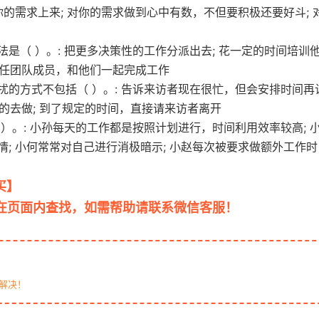
的需求上来; 对你的需求做到心中有数，不但要积极还要好斗; 
是（ ）。: 把更多决策性的工作分派出去; 花一定的时间培训
 信任团队成员，和他们一起完成工作
的方式不包括（ ）。: 告诉来访者现在很忙，但会安排时间再
说的去做; 到了规定的时间，直接请来访者离开
）。: 小孙每天的工作都是按照计划进行，时间利用效率较高; 
; 小何常常对自己进行消极暗示; 小赵每次被要求做额外工作时
买】
otiku.net 欧题库 收集整理
F在页面内查找，如需帮助请联系微信客服！
解决！