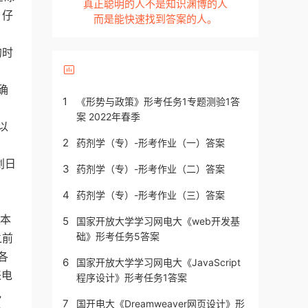
真正聪明的人不是知识渊博的人
 仔
而是能快速找到答案的人。
的时
确
1
《形势与政策》形考任务1专题测验1答
案 2022年春季
以
2
药剂学（专）-形考作业（一）答案
划日
3
药剂学（专）-形考作业（二）答案
4
药剂学（专）-形考作业（三）答案
日本
5
国家开放大学学习网电大《web开发基
础》形考任务5答案
之前
各
6
国家开放大学学习网电大《JavaScript
来电
程序设计》形考任务1答案
电
7
国开电大《Dreamweaver网页设计》形