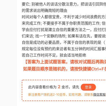
要它; 别被他人的谈话分散注意力，把谈话引回到你
的需求说出明确简短的理由
时间对每个人都很宝贵，不利于减少时间浪费的方法
来完成工作; 不要接手不属于你职责范围的工作;
学会应付打扰是建立自信的重要方法之一，应付打扰
们来访; 找一个安静的场所; 如果有话在先，要按
自信是成功的必要品质，不属于自信的表现的是（ 
规定每位没有预约的来访者有五分钟的时间汇报事情
若自己工作时间不足，就会适当地拒绝
【答案为上面试题答案，请核对试题后再购
如果题目顺序是随机的，请按快捷键Ctrl+
2
此内容查看价格为
金币，请先
登录
新注册用户随机送2-10金币，如有问题，请联系
微信客服