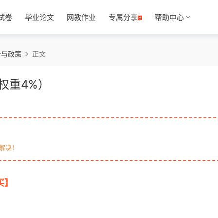
试卷
毕业论文
网教作业
专属分享
帮助中心
势与政策
正文
权重4%）
解决！
买】