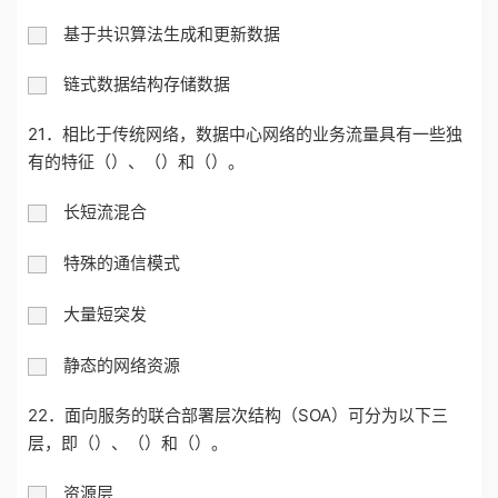
基于共识算法生成和更新数据
链式数据结构存储数据
21．
相比于传统
网络
，数据中心
网络
的业务流量具有一些独
有的特征
（
）
、
（
）
和
（
）
。
长短流混合
特殊的通信模式
大量短突发
静态的网络资源
22．
面向服务的
联合部署
层次结构（
SOA
）可分为
以下
三
层
，即
（
）
、
（
）
和
（
）
。
资源层