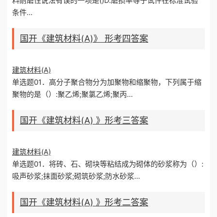
料耐磨性说法有误的一项是()D.磨损率等于试件在标准试验
条件…
国开《建筑材料(A)》 形考四答案
建筑材料(A)
单选题01．高分子聚合物分为加聚物和缩聚物，下列属于缩
聚物的是（）:聚乙烯;聚氯乙烯;聚丙…
国开《建筑材料(A) 》形考三答案
建筑材料(A)
单选题01．将砖、石、砌块等粘结成为砌体的砂浆称为（）:
吸声砂浆;抹面砂浆;砌筑砂浆;防水砂浆…
国开《建筑材料(A) 》形考二答案