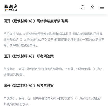
国开《建筑材料(A) 》网络参与度考核 答案
手机查找方法，2.网络参与度考核1.筑材料的基本性质-测试01建筑钢材的微观
结构形式是（）D.晶体结构02下列关于材料耐磨性说法有误的一项是()D.磨损率
等于试件在标准试验条件...
国开《建筑材料(A)》 形考四答案
单选题01．高分子聚合物分为加聚物和缩聚物，下列属于缩聚物的是（）:聚乙
烯;聚氯乙烯;聚...
国开《建筑材料(A) 》形考三答案
单选题01．将砖、石、砌块等粘结成为砌体的砂浆称为（）:吸声砂浆;抹面砂
浆;砌筑砂浆;防水砂...