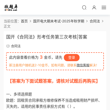
当前位置：
首页
国开电大期未考试-2025年秋学期
合同法
正文
国开《合同法》形考任务第三次考核|答案
合同法
3
此内容查看价格为
金币，请先
登录
新注册用户随机送2-10金币，如有问题，请联系
微信客服
解决！
【答案为下面试题答案，请核对试题后再购买】
o
tiku.net 欧题库 收集整理
一、多项选择题
欧题：因租赁合同承租方维修保养不当造成租用财产损坏、
灭失的，适用的民事责任承担方式有（ ）。