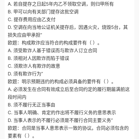
A. 若自提存之日起5年内乙不领取空调，则归甲所有
B. 甲可以向有关部门提存这批空调
C. 提存费用应由乙支付
D. 空调在向当地公证机关提存后，因遇火灾，烧毁5台，其
损失应由甲承担”
欧题：构成欺诈应当符合的构成要件有（ ）。
A. 须受欺诈人基于错误而与欺诈人订立合同
B. 须相对人因欺诈而陷于错误
C. 须欺诈人有欺诈的故意
D. 须有欺诈行为”
欧题：明示预期违约的构成必须具备的要件有（ ）。
A. 必须发生在合同有效成立后至合同约定的履行期届满前这
段时间内
B. 须不履行无正当事由
C. 当事人明确、肯定的作出将不履行义务的意思表示
D. 当事人表示的不履行必须是不履行合同主要义务”
欧题：合同是当事人意思表示一致的协议。合同必须包含的
要素有（ ）。