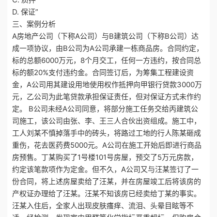
D. 保证”
三、案例分析
A房地产公司（下称A公司）与B建筑公司（下称B公司）达
成一项协议，由B公司为A公司承建一栋商品房。合同约定，
标的总额6000万元，8个月交工，任何一方违约，按合同总
标的额20%支付违约金。合同签订后，为筹集工程建设资
金，A公司用其建设用地使用权作抵押向甲银行贷款3000万
元，乙公司为此笔贷款承担保证责任，但对保证方式未作约
定。 B公司未经A公司同意，将部分施工任务交给丙建筑公
司施工，该公司由张、李、王三人合伙出资组成。施工中，
工人刘某不慎掉落手中的砖头，将路过工地的行人陈某砸成
重伤，花去医药费5000元。A公司在施工开始后即进行商品
房预售。丁某购买了1号楼101号房屋，预交了5万元房款，
约定该笔款项作为定金。但不久，A公司又与汪某签订了一
份合同，将上述房屋卖给了汪某，并在房屋竣工后将该房的
产权证办理给了汪某。汪某不知该房已经卖给丁某的事实。
汪某入住后，全家人出现皮肤瘙痒、流泪、头晕目眩等不