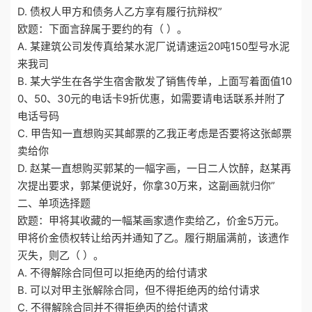
D. 债权人甲方和债务人乙方享有履行抗辩权”
欧题：下面言辞属于要约的有（ ）。
A. 某建筑公司发传真给某水泥厂说请速运20吨150型号水泥
来我司
B. 某大学生在各学生宿舍散发了销售传单，上面写着面值10
0、50、30元的电话卡9折优惠，如需要请电话联系并附了
电话号码
C. 甲告知一直想购买其邮票的乙我正考虑是否要将这张邮票
卖给你
D. 赵某一直想购买郭某的一幅字画，一日二人饮醉，赵某再
次提出要求，郭某便说好，你拿30万来，这副画就归你”
二、单项选择题
欧题：甲将其收藏的一幅某画家遗作卖给乙，价金5万元。
甲将价金债权转让给丙并通知了乙。履行期届满前，该遗作
灭失，则乙（ ）。
A. 不得解除合同但可以拒绝丙的给付请求
B. 可以对甲主张解除合同，但不得拒绝丙的给付请求
C. 不得解除合同并不得拒绝丙的给付请求