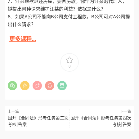
7．汪某现欲退还房屋，要回房款。你作为汪某的代理人，
拟提出何种请求维护汪某的利益？依据是什么？
8．如果A公司不能向B公司支付工程款，B公司可对A公司提
出什么请求？
更多课程…
0
上一篇
下一篇
国开《合同法》形考任务第二次
国开《合同法》形考任务第四次
考核|答案
考核|答案