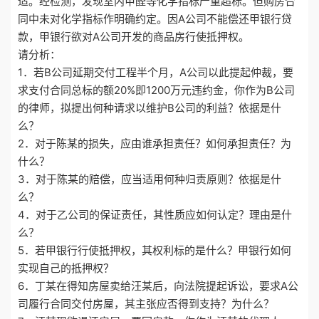
适。经检测，发现室内甲醛等化学指标严重超标。但购房合
同中未对化学指标作明确约定。因A公司不能偿还甲银行贷
款，甲银行欲对A公司开发的商品房行使抵押权。
请分析：
1．若B公司延期交付工程半个月，A公司以此提起仲裁，要
求支付合同总标的额20%即1200万元违约金，你作为B公司
的律师，拟提出何种请求以维护B公司的利益？依据是什
么？
2．对于陈某的损失，应由谁承担责任？如何承担责任？为
什么？
3．对于陈某的赔偿，应当适用何种归责原则？依据是什
么？
4．对于乙公司的保证责任，其性质应如何认定？理由是什
么？
5．若甲银行行使抵押权，其权利标的是什么？甲银行如何
实现自己的抵押权？
6．丁某在得知房屋卖给汪某后，向法院提起诉讼，要求A公
司履行合同交付房屋，其主张应否得到支持？为什么？