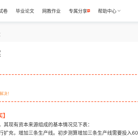
试卷
毕业论文
网教作业
专属分享
帮助中心
文
案
解决！
买】
otiku.net 欧题库 收集整理
，其现有资本来源组成的基本情况见下表：
行扩充，增加三条生产线。初步测算增加三条生产线需要投入60