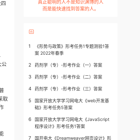
真正聪明的人不是知识渊博的人
及四
而是能快速找到答案的人。
1
《形势与政策》形考任务1专题测验1答
案 2022年春季
4
大公
2
药剂学（专）-形考作业（一）答案
3
药剂学（专）-形考作业（二）答案
4
药剂学（专）-形考作业（三）答案
普
采取
5
国家开放大学学习网电大《web开发基
作
础》形考任务5答案
6
国家开放大学学习网电大《JavaScript
程序设计》形考任务1答案
能
7
国开电大《Dreamweaver网页设计》形