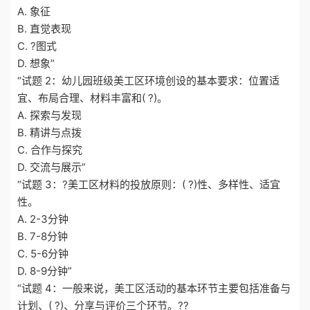
A. 象征
B. 直觉表现
C. ?图式
D. 想象”
“试题 2：幼儿园班级美工区环境创设的基本要求：位置适
宜、布局合理、材料丰富和( ?)。
A. 探索与发现
B. 精讲与点拨
C. 合作与探究
D. 交流与展示”
“试题 3：?美工区材料的投放原则：( ?)性、多样性、适宜
性。
A. 2-3分钟
B. 7-8分钟
C. 5-6分钟
D. 8-9分钟”
“试题 4：一般来说，美工区活动的基本环节主要包括准备与
计划、( ?)、分享与评价三个环节。??