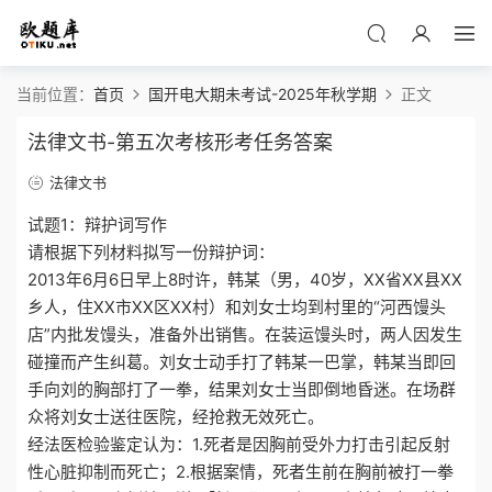
当前位置：
首页
国开电大期未考试-2025年秋学期
正文
法律文书-第五次考核形考任务答案
法律文书
试题1：辩护词写作
请根据下列材料拟写一份辩护词：
2013年6月6日早上8时许，韩某（男，40岁，XX省XX县XX
乡人，住XX市XX区XX村）和刘女士均到村里的“河西馒头
店”内批发馒头，准备外出销售。在装运馒头时，两人因发生
碰撞而产生纠葛。刘女士动手打了韩某一巴掌，韩某当即回
手向刘的胸部打了一拳，结果刘女士当即倒地昏迷。在场群
众将刘女士送往医院，经抢救无效死亡。
经法医检验鉴定认为：1.死者是因胸前受外力打击引起反射
性心脏抑制而死亡；2.根据案情，死者生前在胸前被打一拳