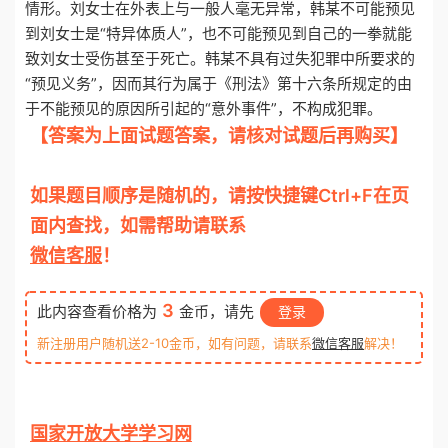
情形。刘女士在外表上与一般人毫无异常，韩某不可能预见
到刘女士是“特异体质人”，也不可能预见到自己的一拳就能
致刘女士受伤甚至于死亡。韩某不具有过失犯罪中所要求的
“预见义务”，因而其行为属于《刑法》第十六条所规定的由
于不能预见的原因所引起的“意外事件”，不构成犯罪。
【答案为上面试题答案，请核对试题后再购买】
otiku.net 欧题库 收集整理
如果题目顺序是随机的，请按快捷键Ctrl+F在页
面内查找，如需帮助请联系
微信客服
！
3
此内容查看价格为
金币，请先
登录
新注册用户随机送2-10金币，如有问题，请联系
微信客服
解决！
国家开放大学学习网