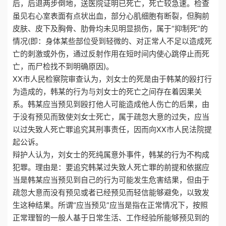
后，后退两步倒地，送医院证明已死亡，死亡较急速。检查
虽见右心室表面有点状出血，部分心肌细胞有断裂，但胸前
皮肤、皮下及胸骨、肋骨均未见明显损伤，属于“抑制死”的
情况(即：身体某些部位受到轻微的、对正常人不足以造成死
亡的刺激或外伤，通过反射作用在短时间内使心跳停止而死
亡，而尸检找不到明确原因)。
XX市人民检察院审查认为，刘女士的死是由于韩某的殴打行
为造成的，韩某的行为与刘女士的死亡之间存在着因果关
系。韩某应当预见到殴打他人可能造成他人伤亡的后果，由
于没有预见而致使刘女士死亡，属于疏忽大意的过失，应当
以过失致人死亡罪追究其刑事责任，因而向XX市人民法院提
起公诉。
辩护人认为，刘女士的死纯属意外事件，韩某的行为不构成
犯罪。理由是：要追究韩某过失致人死亡罪的前提和依据应
当是韩某应当预见到自己的行为可能发生危害结果，但由于
疏忽大意而没有预见或者已经预见而轻信能够避免，以致发
生这种结果。所谓“应当预见”应当是指在正常情况下，按照
正常理智的一般人基于日常生活、工作经验所能够预见到的