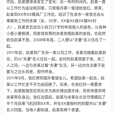
作后，赵某便渐渐发生了变化：近一年的时间内，赵某一直
以工作忙为由没有回家，只是每月寄一笔钱给张红。原来，
赵某到XX市XX模具厂工作后，结识了在该市一家夜总会从
事服务工作的余某（女，30岁，XX省XX县XX镇XX村
人）。赵某贪恋这位小自己27岁的年轻丽人的姿色，以各种
小恩小惠相诱，而家境贫寒的余某贪图赵某的金钱，也自然
抓住赵某不放，2009年年底，二人便以“夫妻”名义住在了一
起。
2011年初，赵某到广东另一家公司工作，余某也随着赵某前
往，仍以“夫妻”名义住在一起。此时的赵某周旋于张、余二
人之间，一边与余某过着“夫妻”生活，另一边对合法妻子说
要与之白头到老、相守终身。
2011年9月，张红想到国外看望女儿，希望赵某一起去，赵
某以工作忙走不开为由回绝了。后来，在张红的一再要求
下，赵某勉强答应到北京为其办理出国手续，但背地里却将
余某带在身边。张红出国后，赵某与余某在北京尽情嬉玩了
半个月后乘飞机回到XX市，并在XX度假村的别墅内以“夫妻”
名义同居。当地人都知道，赵某有两个老婆。