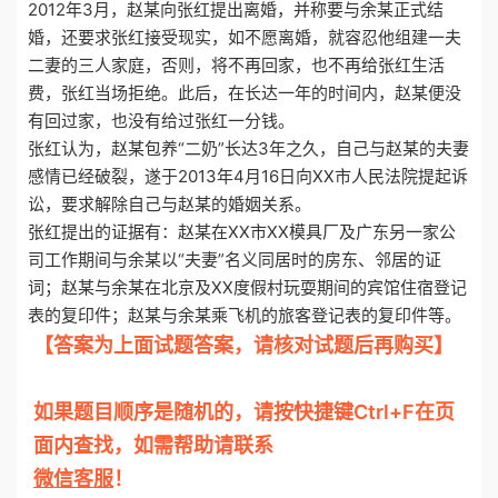
2012年3月，赵某向张红提出离婚，并称要与余某正式结
婚，还要求张红接受现实，如不愿离婚，就容忍他组建一夫
二妻的三人家庭，否则，将不再回家，也不再给张红生活
费，张红当场拒绝。此后，在长达一年的时间内，赵某便没
有回过家，也没有给过张红一分钱。
张红认为，赵某包养“二奶”长达3年之久，自己与赵某的夫妻
感情已经破裂，遂于2013年4月16日向XX市人民法院提起诉
讼，要求解除自己与赵某的婚姻关系。
张红提出的证据有：赵某在XX市XX模具厂及广东另一家公
司工作期间与余某以“夫妻”名义同居时的房东、邻居的证
词；赵某与余某在北京及XX度假村玩耍期间的宾馆住宿登记
表的复印件；赵某与余某乘飞机的旅客登记表的复印件等。
【答案为上面试题答案，请核对试题后再购买】
otiku.net 欧题库 收集整理
如果题目顺序是随机的，请按快捷键Ctrl+F在页
面内查找，如需帮助请联系
微信客服
！