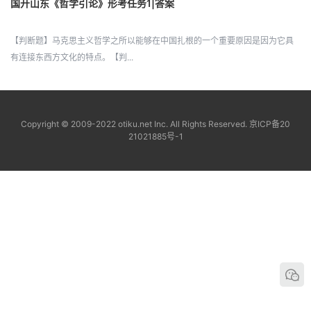
国开山东《哲学引论》形考任务1|答案
【判断题】马克思主义哲学之所以能够在中国扎根的一个重要原因是因为它具
有连接东西方文化的特点。【判...
Copyright © 2009-2022 otiku.net Inc. All Rights Reserved.
京ICP备20
21021885号-1