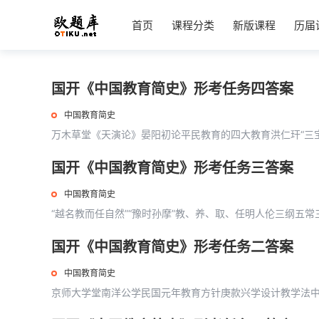
首页
课程分类
新版课程
历届
国开《中国教育简史》形考任务四答案
中国教育简史
万木草堂《天演论》晏阳初论平民教育的四大教育洪仁玕“三宝”
国开《中国教育简史》形考任务三答案
中国教育简史
“越名教而任自然”“豫时孙摩”教、养、取、任明人伦三纲五常
国开《中国教育简史》形考任务二答案
中国教育简史
京师大学堂南洋公学民国元年教育方针庚款兴学设计教学法中华