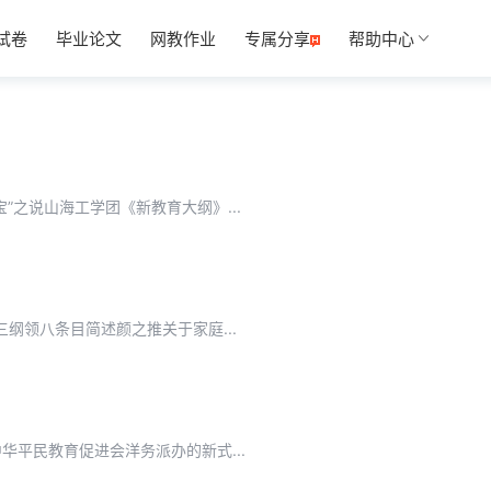
试卷
毕业论文
网教作业
专属分享
帮助中心
之说山海工学团《新教育大纲》...
三纲领八条目简述颜之推关于家庭...
平民教育促进会洋务派办的新式...