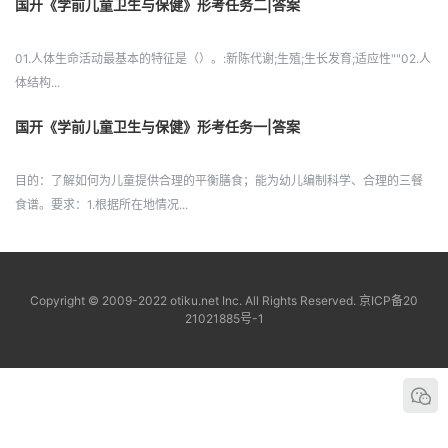
国开《学前儿童卫生与保健》形考任务二|答案
01.人体生命活动最基本的特征是（）。:新陈代谢;生殖;生长发育;适应性""02.人
体结构...
国开《学前儿童卫生与保健》形考任务一|答案
目的：了解如何为儿童提供合理的平衡膳食；能为幼儿编制科学、合理的三餐
食谱。要求：1.根据所在地情况...
Copyright © 2009-2022 otiku.net Inc. All Rights Reserved.
京ICP备20
21021885号-1