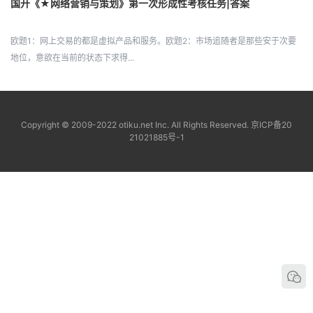
国开《★网络营销与策划》第一次形成性考核任务|答案
欧题1：网上交易的都是虚拟产品和服务。欧题2：市场追随者是那些安于次要
地位，意欲在当前的状态下求得...
Copyright © 2009-2022 otiku.net Inc. All Rights Reserved.
京ICP备20
21021885号-1