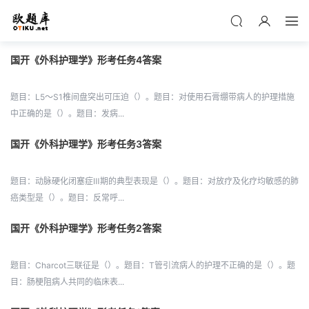
国开《外科护理学》形考任务4答案
题目：L5～S1椎间盘突出可压迫（）。题目：对使用石膏绷带病人的护理措施
中正确的是（）。题目：发病...
国开《外科护理学》形考任务3答案
题目：动脉硬化闭塞症Ⅲ期的典型表现是（）。题目：对放疗及化疗均敏感的肺
癌类型是（）。题目：反常呼...
国开《外科护理学》形考任务2答案
题目：Charcot三联征是（）。题目：T管引流病人的护理不正确的是（）。题
目：肠梗阻病人共同的临床表...