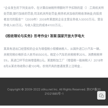
"企业发生的下列支出中，在计算应纳税所得额时不予扣除的是（）:工商机关所
处罚款;银行加收的罚息;司法机关所处罚金;税务机关加收的税收滞纳金;向投资
者支付的股息""（2009年）2008年某居民企业主营业务收入5000万元、营业
外收入80万元，与收入配比的成本4100万元...
《税收理论与实务》形考作业1 答案 国家开放大学电大
某具有进出口经营权的企业为增值税小规模纳税人，从国外进口小汽车一辆，
关税完税价格折合人民币85500元，假定小汽车的关税税率20%，消费税税率
5%，其进口环节应纳增值税()元。某面粉加工厂（增值税一般纳税人）2018年
8月从某农场收购小麦100吨，农场开具的普通发票上注明金...
Copyright © 2009-2022 otiku.net Inc. All Rights Reserved.
京ICP备20
21021885号-1