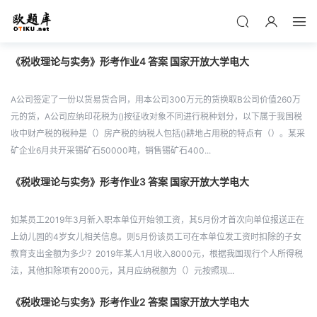
《税收理论与实务》形考作业4 答案 国家开放大学电大
A公司签定了一份以货易货合同，用本公司300万元的货换取B公司价值260万
元的货，A公司应纳印花税为()按征收对象不同进行税种划分，以下属于我国税
收中财产税的税种是（）房产税的纳税人包括()耕地占用税的特点有（）。某采
矿企业6月共开采锡矿石50000吨，销售锡矿石400...
《税收理论与实务》形考作业3 答案 国家开放大学电大
如某员工2019年3月新入职本单位开始领工资，其5月份才首次向单位报送正在
上幼儿园的4岁女儿相关信息。则5月份该员工可在本单位发工资时扣除的子女
教育支出金额为多少？2019年某人1月收入8000元，根据我国现行个人所得税
法，其他扣除项有2000元，其月应纳税额为（）元按照现...
《税收理论与实务》形考作业2 答案 国家开放大学电大