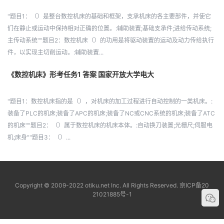
"题目1：（）是整台数控机床的基础和框架，支承机床的各主要部件，并使它
们在静止或运动中保持相对正确的位置。:辅助装置;基础支承件;进给传动系统;
主传动系统""题目2：数控机床（）的功用是将驱动装置的运动及动力传给执行
件，以实现主切削运动。:辅助装置...
《数控机床》形考任务1 答案 国家开放大学电大
"题目1：数控机床指的是（），对机床的加工过程进行自动控制的一类机床。:
装备了PLC的机床;装备了APC的机床;装备了NC或CNC系统的机床;装备了ATC
的机床""题目2：（）属于数控机床的机床本体。:自动换刀装置;光栅尺;伺服电
机;床身""题目3：（）...
Copyright © 2009-2022 otiku.net Inc. All Rights Reserved.
京ICP备20
21021885号-1