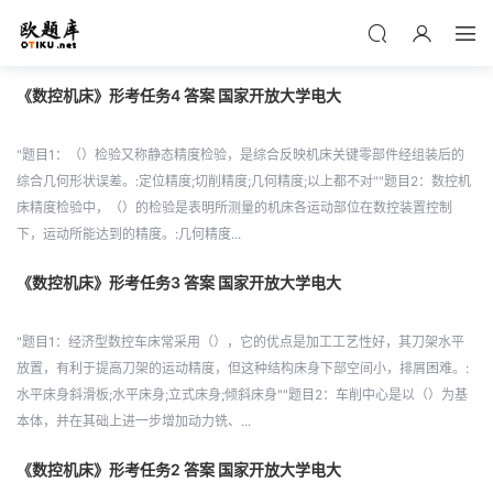
《数控机床》形考任务4 答案 国家开放大学电大
"题目1：（）检验又称静态精度检验，是综合反映机床关键零部件经组装后的
综合几何形状误差。:定位精度;切削精度;几何精度;以上都不对""题目2：数控机
床精度检验中，（）的检验是表明所测量的机床各运动部位在数控装置控制
下，运动所能达到的精度。:几何精度...
《数控机床》形考任务3 答案 国家开放大学电大
"题目1：经济型数控车床常采用（），它的优点是加工工艺性好，其刀架水平
放置，有利于提高刀架的运动精度，但这种结构床身下部空间小，排屑困难。:
水平床身斜滑板;水平床身;立式床身;倾斜床身""题目2：车削中心是以（）为基
本体，并在其础上进一步增加动力铣、...
《数控机床》形考任务2 答案 国家开放大学电大