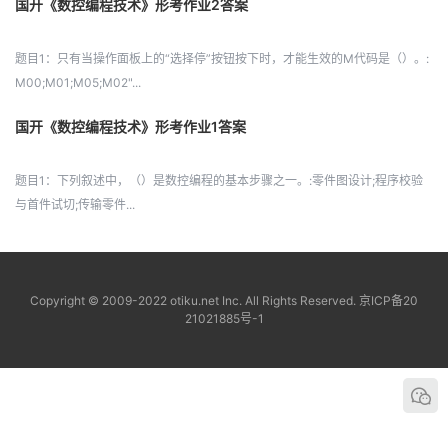
国开《数控编程技术》形考作业2答案
题目1：只有当操作面板上的“选择停”按钮按下时，才能生效的M代码是（）。:
M00;M01;M05;M02"...
国开《数控编程技术》形考作业1答案
题目1：下列叙述中，（）是数控编程的基本步骤之一。:零件图设计;程序校验
与首件试切;传输零件...
Copyright © 2009-2022 otiku.net Inc. All Rights Reserved.
京ICP备20
21021885号-1