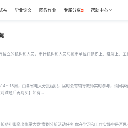
试卷
毕业论文
网教作业
专属分享
帮助中心
案
独立的机构和人员，审计机构和人员与被审单位在组织上、经济上、工作.
14～18周，由各省电大分批组织，届时会有辅导教师实时参与，请同学
试题后再购买】如有...
异长期挂账牵出偷税大案”案例分析活动任务 你在学习和工作实践中是否思