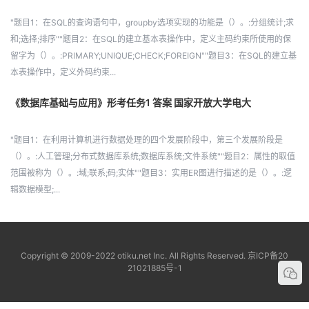
"题目1：在SQL的查询语句中，groupby选项实现的功能是（）。:分组统计;求
和;选择;排序""题目2：在SQL的建立基本表操作中，定义主码约束所使用的保
留字为（）。:PRIMARY;UNIQUE;CHECK;FOREIGN""题目3：在SQL的建立基
本表操作中，定义外码约束...
《数据库基础与应用》形考任务1 答案 国家开放大学电大
"题目1：在利用计算机进行数据处理的四个发展阶段中，第三个发展阶段是
（）。:人工管理;分布式数据库系统;数据库系统;文件系统""题目2：属性的取值
范围被称为（）。:域;联系;码;实体""题目3：实用ER图进行描述的是（）。:逻
辑数据模型;...
Copyright © 2009-2022 otiku.net Inc. All Rights Reserved.
京ICP备20
21021885号-1