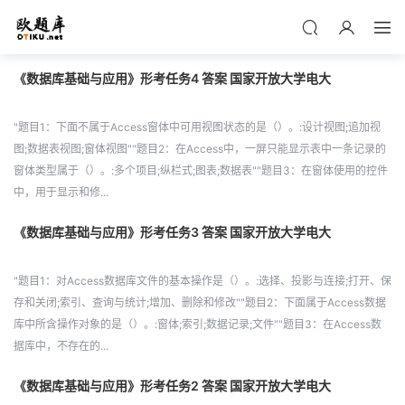
《数据库基础与应用》形考任务4 答案 国家开放大学电大
"题目1：下面不属于Access窗体中可用视图状态的是（）。:设计视图;追加视
图;数据表视图;窗体视图""题目2：在Access中，一屏只能显示表中一条记录的
窗体类型属于（）。:多个项目;纵栏式;图表;数据表""题目3：在窗体使用的控件
中，用于显示和修...
《数据库基础与应用》形考任务3 答案 国家开放大学电大
"题目1：对Access数据库文件的基本操作是（）。:选择、投影与连接;打开、保
存和关闭;索引、查询与统计;增加、删除和修改""题目2：下面属于Access数据
库中所含操作对象的是（）。:窗体;索引;数据记录;文件""题目3：在Access数
据库中，不存在的...
《数据库基础与应用》形考任务2 答案 国家开放大学电大