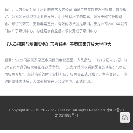
题目：大方公司对员工培训的需求大方公司1996年成立以来发展很快，效益很
好。公司领导意识到企业要发展，企业管理水平的提高，领导干部的管理理
念、知识的转变、更新非常重要，有效的方法就是培训。于是公司2000年就专
门成立了培训中心，总经理亲自监督，很快完成了培训中心...
《人员招聘与培训实务》形考任务1 答案国家开放大学电大
题目：SX公司招聘实录宽敞肃静的会议室里，人头攒动，《21世纪人才报》为
SX公司举办的招聘会正在这里举行。一进大厅就可以看到醒目的条幅：“SX公
司招聘专场”，经过简单的时间安排介绍，招聘会正式开始了。主考官经过一小
时的单独面谈后，大家都聚集在大会议室内。正式的现...
Copyright © 2009-2022 otiku.net Inc. All Rights Reserved.
京ICP备20
21021885号-1