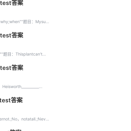
test答案
w;why;when""题目：Mysu...
test答案
""题目：Thisplantcan't...
test答案
isworth__________...
test答案
not.;No，notatall.;Nev...