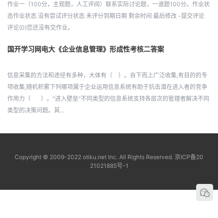
作业一（100分，主观题，人工评阅）联系实际讨论题，一道题100分。作业状
态作业状态 没有尝试评分状态 未评分到期日期 剩余时间 最后修改 -提交评论
评论(0)您还没有交作业。
国开学习网电大《企业信息管理》形成性考核二答案
信息采集的方法和途径有多种，大体有（ ）。自下而上广泛收集,有目的的专
项收集,随机积累下列哪项属于企业运用信息系统有助于抗击潜在进入者的竞争
作用力（ ）。"进入壁垒"不同类型的信息系统支持各层次的管理者解决不同
类型的决策问题。其...
Copyright © 2009-2022 otiku.net Inc. All Rights Reserved.
京ICP备20
21021885号-1