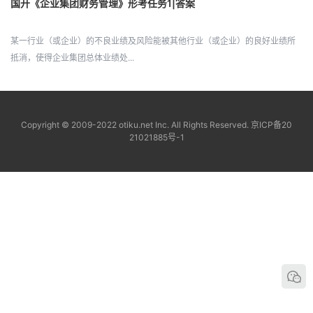
国开《企业集团财务管理》形考任务1|答案
某一行业（或企业）的不良业绩及风险能被其他行业（或企业）的良好业绩所
抵消，使得企业集团总体业绩处...
Copyright © 2009-2022 otiku.net Inc. All Rights Reserved.
京ICP备20
21021885号-1