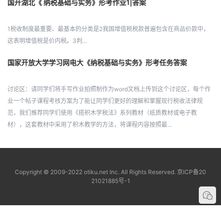
国开湖北《 纳税基础与实务》形考作业1|答案
1税收制度最重要、最基本的分类是2我国增值税税款普遍包含在商品价款中，
这表明增值税是价内税。3判...
国家开放大学学习网电大《纳税基础与实务》形考任务答案
讨论区：请同学们将手写作业拍照制作为word文档上传到这个讨论区，每个作
业一个帖子课程考核方案为了能让同学们更好的理解和掌握现行税收法律规
范，我们推荐同学们使用《搭积木学税法》系列教材（纸质教材或电子教
材），这套教材中采用了积木教学的方法，将课程内容按照最...
Copyright © 2009-2022 otiku.net Inc. All Rights Reserved.
京ICP备20
21021885号-1