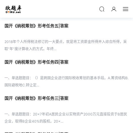
国开《纳税筹划》形考任务五|答案
2018年个人所得税法修订的一大要点，就是将工资薪金所得并入综合所得，采
取“年”度计算收入的方式。年终...
国开《纳税筹划》形考任务四|答案
一、单选题题目：（）是跨国企业进行国际税收筹划的基本手段。A.筹资结构B.
国际避税地C.转让定...
国开《纳税筹划》形考任务三|答案
一、单选题题目：20×7年初A居民企业以实物资产2000万元直接投资于B居民
企业，取得B企业40%的股权。20×...