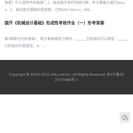
强度？什么是构件的刚度？2．画出图示各杆的轴力图，并计算最大轴力Nma
x。3．画出图示圆轴的扭矩图，已知MA=5kN·m，MB...
国开《机械设计基础》形成性考核作业（一）形考答案
第1章静力分析基础1．取分离体画受力图时，_______力的指向可以假定，_______
力的指向不能假定。A．...
Copyright © 2009-2022 otiku.net Inc. All Rights Reserved.
京ICP备20
21021885号-1