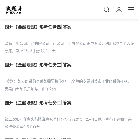
国开《金融法规》形考任务四|答案
欧题：甲公司、乙有限公司、丙公司、丁有限公司集中资金，利用627个个人股
票账户及3个法人股票账户，大...
国开《金融法规》形考任务三|答案
"欧题：某公司采购员萧某需要携带2万元金额的支票到某市工业区采购样品。
支票由王某负责填写，由某公司...
国开《金融法规》形考任务二|答案
第二次形考任务央行降准意味着什么?央行2015年2月4日晚间宣布下调银行存
款准备金率0.5个百分点...