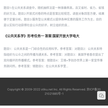
题目1:在公共关系调查中，随机抽样法是一种准确率高，且又省时、省力、省钱
的好方法。题目2:开放式问卷的特点是答案比较规范，调查对象回答方便，结果
便于定量分析。题目3:服务型公关模式以提供各种实惠的服务工作为主，目的
是以实际行动获得社会公众的好评，树立组织的良...
《公共关系学》形考任务一 答案 国家开放大学电大
题目1：公共关系是一门综合性的应用科学。参考答案：对题目2：公共关系特
指组织与公众之间的传播沟通关系。参考答案：对题目3：美国学者香农提出了
双向循环的传播模式。参考答案：错题目4：艾维•李创办世界上第一家宣传事
务顾问所。参考答案：错题目5：在公共关系学里...
Copyright © 2009-2022 otiku.net Inc. All Rights Reserved.
京ICP备20
21021885号-1