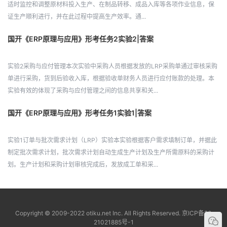
适时监控和调整原材料投入生产、在制品转移、成品入库等各项作业信息，保
证生产顺利进行，并在此过程中提高生产效率。通...
国开《ERP原理与应用》形考任务2实验2|答案
实验2采购与应付管理本次实验中采购人员根据发放的LRP采购单通过审核采购
单进行采购，货到后验收入库，根据验收单财务人员进行应付账款的处理。本
实验有效的体现了采购与应付管理之间的信息共享和关...
国开《ERP原理与应用》形考任务1实验1|答案
实验1订单与批次需求计划（LRP）实验本实验根据客户需求填制订单，并据此
制定批次需求计划，批次需求计划自动生成生产计划及生产所需原料的采购计
划。生产计划和采购计划审核完成后，发放成工单和采...
Copyright © 2009-2022 otiku.net Inc. All Rights Reserved.
京ICP备20
21021885号-1