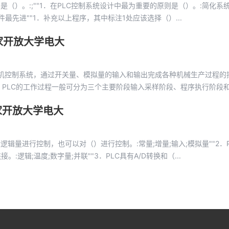
是（）。:;""1．在PLC控制系统设计中最为重要的原则是（）。:简化系统
最先进""1．补充以上程序，其中标注1处应该选择（）...
家开放大学电大
机控制系统，通过开关量、模拟量的输入和输出完成各种机械生产过程的
．PLC的工作过程一般可分为三个主要阶段输入采样阶段、程序执行阶段
家开放大学电大
辑量进行控制，也可以对（）进行控制。:常量;增量;输入;模拟量""2．P
辑;温度;数字量;并联""3．PLC具有A/D转换和（...