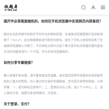
国开作业答案是随机的，如何在手机浏览器中实现网页内容查找？
面对长长的页面中的国开平时作业的随机答案，在桌面浏览器里我们会轻松地
按下「Ctrl+F」这对快捷键来进行网页内查找。放在了手机上查找则没有了在
桌面浏览器那么方便了。今天来给大家针对这个教大家手机浏览器页面内查找
方法的问题来进行一个介绍。华为手机浏览器网内...
如何分享专属链接？
赠人玫瑰手有余香，请不要吝啬您的温暖，或许是您觉得不经意的东西却能带
给别人莫大的帮助。别人通过您分享的专属链接，您可因分享得到奖励；分享
步骤：一、成为网站注册用户；二、登录后点右上角，进入个人中心；三、进
入我的分享，按照分享说明操作；分享说...
关于登录、支付？