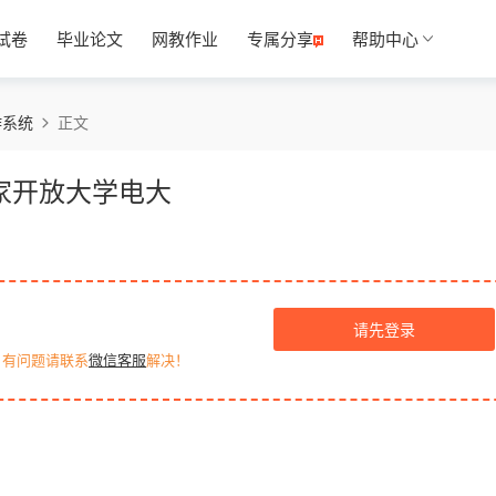
试卷
毕业论文
网教作业
专属分享
帮助中心
作系统
正文
家开放大学电大
请先登录
，有问题请联系
微信客服
解决！