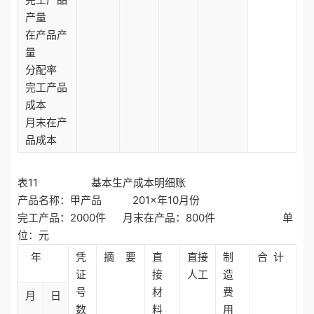
产量
在产品产
量
分配率
完工产品
成本
月末在产
品成本
表11 基本生产成本明细账
产品名称：甲产品 201×年10月份
完工产品：2000件 月末在产品：800件 单
位：元
年
凭
摘 要
直
直接
制
合 计
证
接
人工
造
号
材
费
月
日
数
料
用