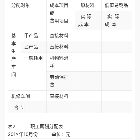
分配对象
成本项目
原材料
低值易耗品
或
实 际
实 际
费用项目
成 本
成 本
基
甲产品
直接材料
本
乙产品
直接材料
生
一般耗用
机物料消
产
耗
车
间
劳动保护
费
机修车间
直接材料
合 计
表2 职工薪酬分配表
201×年10月份 单位：元