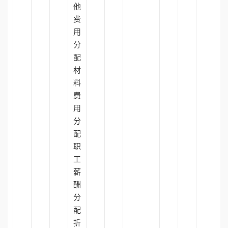
他
费
用
分
配
材
料
费
用
分
配
职
工
薪
酬
分
配
折