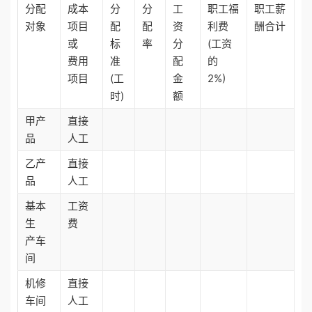
分配
成本
分
分
工
职工福
职工薪
对象
项目
配
配
资
利费
酬合计
或
标
率
分
(工资
费用
准
配
的
项目
(工
金
2%)
时)
额
甲产
直接
品
人工
乙产
直接
品
人工
基本
工资
生
费
产车
间
机修
直接
车间
人工