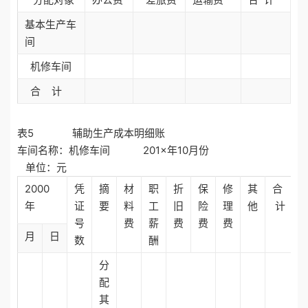
基本生产车
间
机修车间
合 计
表5 辅助生产成本明细账
车间名称：机修车间 201×年10月份
单位：元
2000
凭
摘
材
职
折
保
修
其
合
年
证
要
料
工
旧
险
理
他
计
号
费
薪
费
费
费
月
日
数
酬
分
配
其