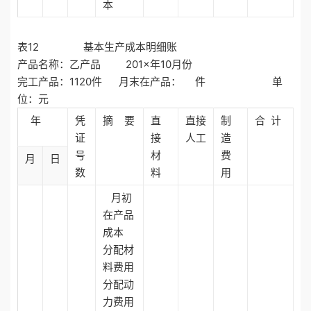
本
表12 基本生产成本明细账
产品名称：乙产品 201×年10月份
完工产品：1120件 月末在产品： 件 单
位：元
年
凭
摘 要
直
直接
制
合 计
证
接
人工
造
号
材
费
月
日
数
料
用
月初
在产品
成本
分配材
料费用
分配动
力费用