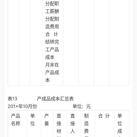
分配职
工薪酬
分配制
造费用
合 计
结转完
工产品
成本
月末在
产品成
本
表13 产成品成本汇总表
201×年10月份 单位：元
产品
单
产
直
直
制
合 计
单
名称
位
量
接
接
造
位
材
人
费
成