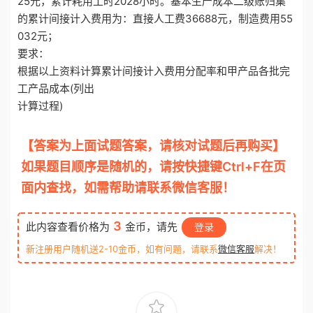
25元，累计耗用工时2028小时。基本生产成本二级账归集
的累计间接计入费用为：直接人工费36688元，制造费用55
032元；
要求：
根据以上资料计算累计间接计入费用分配率和甲产品各批完
工产品成本(列出
计算过程)
【答案为上面试题答案，请核对试题后再购买】
如果题目顺序是随机的，请按快捷键Ctrl+F在页
面内查找，如需帮助请联系微信客服！
3
此内容查看价格为
金币，请先
登录
新注册用户随机送2-10金币，如有问题，请联系
微信客服
解决！