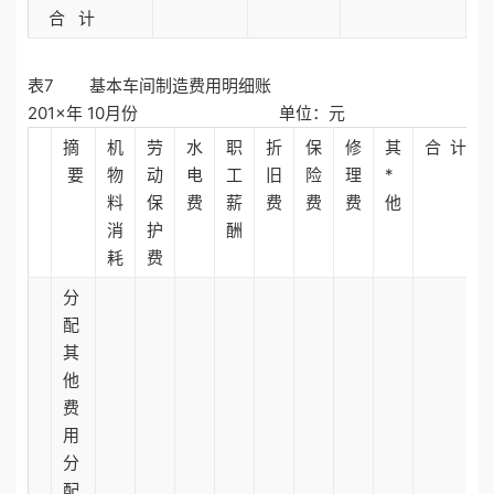
合 计
表7 基本车间制造费用明细账
201×年 10月份 单位：元
摘
机
劳
水
职
折
保
修
其
合 计
要
物
动
电
工
旧
险
理
*
料
保
费
薪
费
费
费
他
消
护
酬
耗
费
分
配
其
他
费
用
分
配