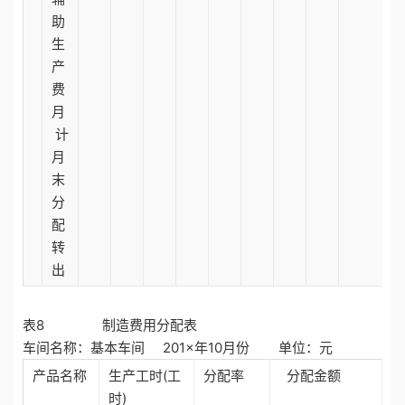
助
生
产
费
月
计
月
末
分
配
转
出
表8 制造费用分配表
车间名称：基本车间 201×年10月份 单位：元
产品名称
生产工时(工
分配率
分配金额
时)