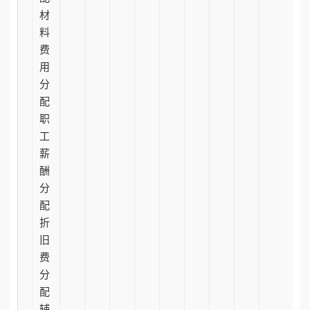
材
料
费
用
分
配
职
工
薪
酬
分
配
折
旧
费
分
配
辅