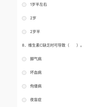
1岁半左右
2岁
2岁半
8．维生素C缺乏时可导致（ ）。
脚气病
坏血病
佝偻病
夜盲症