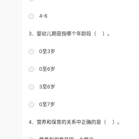
4-6
3．婴幼儿期是指哪个年龄段（ ）。
0至3岁
0至6岁
3至6岁
0至7岁
4．营养和保育的关系中正确的是（ ）。