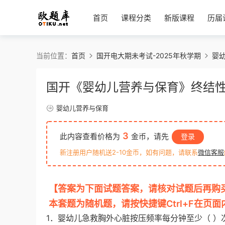
首页
课程分类
新版课程
历届
当前位置：
首页
国开电大期未考试-2025年秋学期
婴
国开《婴幼儿营养与保育》终结
婴幼儿营养与保育
3
此内容查看价格为
金币，请先
登录
新注册用户随机送2-10金币，如有问题，请联系
微信客服
【答案为下面试题答案，请核对试题后再购
本套题为随机题，请按快捷键Ctrl+F在页
1．婴幼儿急救胸外心脏按压频率每分钟至少（ ）