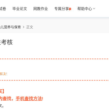
试卷
毕业论文
网教作业
专属分享
帮助中心
幼儿营养与保育
正文
性考核
解决！
买】
面内查找，
手机查找方法
!
次。