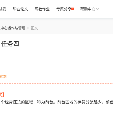
试卷
毕业论文
网教作业
专属分享
帮助中心
送中心运作与管理
正文
考任务四
解决！
买】
一个经常拣货的区域，称为前台。前台区域的存货分配越少，前