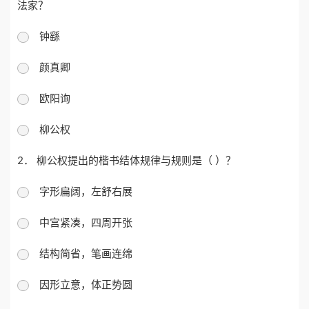
法家？
钟繇
颜真卿
欧阳询
柳公权
2． 柳公权提出的楷书结体规律与规则是（ ）？
字形扁阔，左舒右展
中宫紧凑，四周开张
结构简省，笔画连绵
因形立意，体正势圆