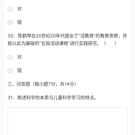
对
错
30．
陈鹤琴在
20世纪20年代提出了“活教育”的教育思想，并
就以此为基础的“五指活动课程”进行实践研究。（ ）
对
错
三、问答题
（每小题
7
分，共
14
分）
31．简述科学的本质与儿童科学学习的特点。