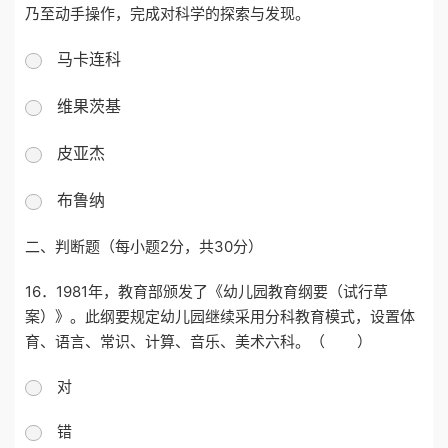
乃至动手操作，完成对科学的探索与发现。
马卡连科
维果茨基
皮亚杰
布鲁纳
二、
判断题（每小题
2
分，共
30
分）
16．1981年，教育部颁发了《幼儿园教育纲要（试行草
案）》。此纲要规定幼儿园继续采用分科教育模式，设置体
育、语言、常识、计算、音乐、美术六科。（ ）
对
错