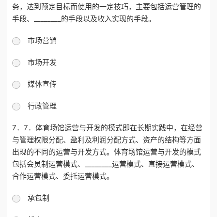
务，达到预定目标而使用的一定技巧，主要包括运营管理的
手段、________的手段以及收入实现的手段。
市场营销
市场开发
媒体宣传
行政管理
7．7．体育场馆运营与开发的模式即在长期实践中，在经营
与管理权限分配、盈利及利润分配方式、资产的结构等方面
出现的不同的运营与开发方式。体育场馆运营与开发的模式
包括会员制运营模式、________运营模式、直接运营模式、
合作运营模式、委托运营模式。
承包制