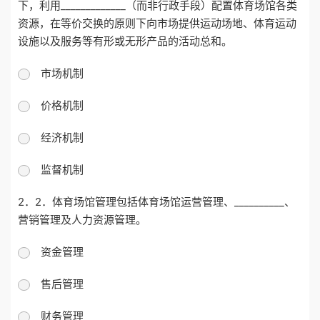
下，利用_____________（而非行政手段）配置体育场馆各类
资源，在等价交换的原则下向市场提供运动场地、体育运动
设施以及服务等有形或无形产品的活动总和。
市场机制
价格机制
经济机制
监督机制
2．2．体育场馆管理包括体育场馆运营管理、__________、
营销管理及人力资源管理。
资金管理
售后管理
财务管理