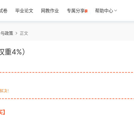
试卷
毕业论文
网教作业
专属分享
帮助中心
势与政策
正文
权重4%）
解决！
买】