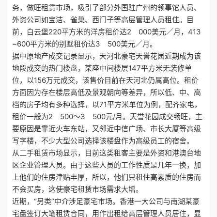
务，做旺租赁市场，吸引了部分外国驻广州的领事馆人员、
外资公司如宝洁、雀巢、西门子等高层管理人员租住。目
前，白云堡220平方米的洋房租价达2 000美元／月，413
~600平方米的别墅租价达3 500美元／月。
据中原地产成交记录显示，天河北豪宅天誉花园近期成为该
地段成交的热门楼盘，某座中间楼层147平方米无装修单
位，以156万元成交，该售价目前在天河北仍属高位。租价
方面因为存在楼层高低及景观朝向等差异，所以低、中、高
档的房子均有多种选择，以71平方米单位为例，配齐家电，
租价一般为2 500～3 500元/月。天誉花园成交畅旺，主
要原因是靠近火车东站，又邻近中信广场、市长大厦等高级
写字楼，不少大型公司选择该楼盘作为高级员工的宿舍。
从二手租赁市场显示，目前这类租客主要是外资和港澳台地
区企业管理人员。由于这些人员的工作性质是几年一换，加
上他们的住房津贴丰厚，所以，他们只租住高素质的住房而
不会买房，这使豪宅租赁市场需求大增。
近期，“另类”中介涉足豪宅市场。香港一大公司与南湖某豪
宅盘签订大笔租赁合同，用作出租给高层管理人员居住，显