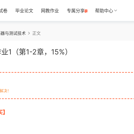
试卷
毕业论文
网教作业
专属分享
帮助中心
感器与测试技术
正文
1（第1-2章，15%）
解决！
买】