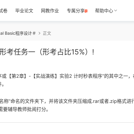
试卷
毕业论文
网教作业
专属分享
帮助中心
ual Basic程序设计＃
正文
＃》形考任务一（形考占比15%）!
序或【第2章】-【实战演练】实验2 计时秒表程序”的其中之一，
件。
称”命名的文件夹下，并将该文件夹压缩成.rar或者.zip格式进
后需要辅导教师批阅打分。