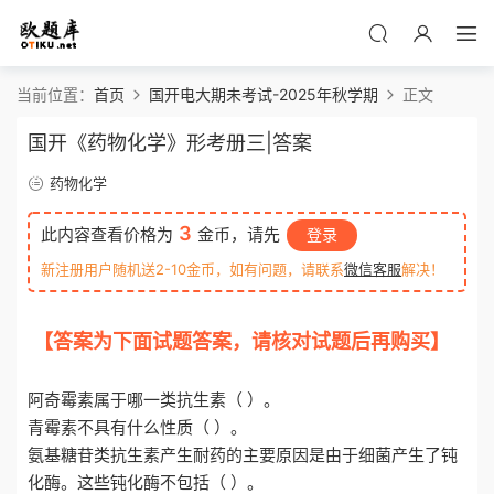
当前位置：
首页
国开电大期未考试-2025年秋学期
正文
国开《药物化学》形考册三|答案
药物化学
3
此内容查看价格为
金币，请先
登录
新注册用户随机送2-10金币，如有问题，请联系
微信客服
解决！
【答案为下面试题答案，请核对试题后再购买】
o
tiku.net 欧题库 收集整理
阿奇霉素属于哪一类抗生素（ ）。
青霉素不具有什么性质（ ）。
氨基糖苷类抗生素产生耐药的主要原因是由于细菌产生了钝
化酶。这些钝化酶不包括（ ）。