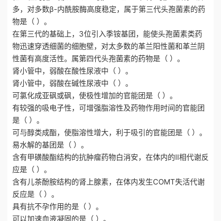
多，对多数β-内酰胺酶高度稳定，属于第三代头孢菌素的药
物是（ ）。
在第三代的基础上，3位引入季铵基团，能使头孢菌素类药
物迅速穿透细菌的细胞壁，对太多数的革兰阳性菌和革兰阴
性菌有高度活性。属第四代头孢菌素的药物是（ ）。
肾小管中，弱酸在酸性尿液中（ ）。
肾小管中，弱酸在碱性尿液中（ ）。
可氯化成亚砜或砜，使极性增加的官能团是（ ）。
有较强的吸电子性，可增强脂溶性及药物作用时间的官能团
是（ ）。
可与醇类成酯，使脂溶性增大，利于吸引的官能团是（ ）。
易水解的基团是（ ）。
含有甲磺酸酯结构的抗肿瘤药物白消安，在体内的Ⅱ相代谢反
应是（ ）。
含有儿茶酚胺结构的肾上腺素，在体内发生COMT失活代谢
反应是（ ）。
具有抗不孕作用的是（ ）。
可以加速血液凝固的是（ ）。