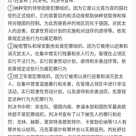
月1日宣布了判决书。判决书宣布：
①纳粹党的领导团是犯罪组织。因为它是以元首为首的国社
党的正式组织，它的首要目的和活动是帮助纳粹党取得和保
持对德国的控制。为此而使吞并的地区同化于德国，对犹太
人的迫害，奴隶性劳动计划的实施和对战俘的虐待等。依宪
章规定这些行为均属犯罪的
②秘密警队和保安勤务处是犯罪组织。因为它被用以迫害和
消灭犹太人，在集中营实行残暴和杀人行为，管理在占领区
实行不法行为，实行奴隶劳动计划，虐待和杀害战俘等。依
宪章规定这些行为属犯罪行为
③党卫军是犯罪组织。因为它被用以进行迫害和消灭犹太
人，在集中营里滥施暴行和杀害，在管理占领区中进行非法
活动，实行奴隶性劳动计划，以及虐待和杀害战俘。宪章规
定这种行为为犯罪行为
判决书中称：突击队、德国内阁、参谋本部和国防军最高统
帅部不是犯罪组织。判决书宣布了以下被告人的罪行和处
罚：戈林、赫斯、里宾特洛普凯特尔、卡登勃伦纳等13人有
罪并处以绞刑。冯克莱德尔有罪并处以无期徒刑。判处舒拉