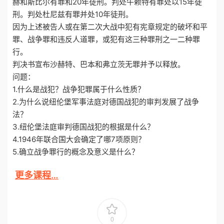
赫和斯比尔有罪和20年徒刑。判处牛赖特有罪处以15年徒
刑。判处杜尼兹有罪并处10年徒刑。
因为上述被告人或在第二次大战中犯有宪章规定的破坏和平
罪、战争罪和违反人道罪，或犯有这三种罪刑之一二种罪
行。
判决书宣布沙赫特、巴本和弗立茨无罪并予以释放。
问题：
1.什么是战犯？战争犯罪属于什么性质？
2.为什么说纽伦堡军事法庭对德国战犯的审判发展了战争
法？
3.纽伦堡法庭审判德国战犯的根据是什么？
4.1946年联合国大会确定了哪7项原则？
5.确立战争罪行的概念及意义是什么？
更多课程…
0