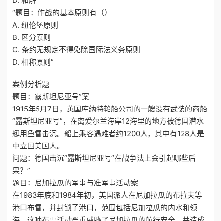
D. 和解”
“题目：作战的基本原则有（）
A. 纽伦堡原则
B. 区分原则
C. 条约无规定不得免除国际法义务原则
D. 相称原则”
案例分析题
题目：露斯坦尼亚号”案
1915年5月7日，英国库纳特轮船公司的一艘没有武装的商船
“露斯坦尼亚号”，在离爱尔兰海岸12海里的地方被德国潜水
艇用鱼雷击沉。船上乘客遇难者约1200人，其中有128人是
中立国美国人。
问题：德国击沉“露斯坦尼亚号”在战争法上会引起哪些后
果？”
题目：尼加拉瓜的军事与准军事活动案
在1983年底和1984年初，美国派人在尼加拉瓜的布拉夫等
港口布雷，并封锁了港口，范围包括尼加拉瓜的内水和领
海。这种布雷活动严重威胁了尼加拉瓜的航行安全，并造成