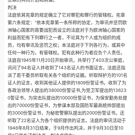
判决
法庭依其宪章的规定确立了它对罪犯和罪行的管辖权。宪章
第六条规定：“依本宪章第一条所称的协定，为审讯并惩罚欧
洲轴心国家的首要战犯而设立的法庭对于为欧洲轴心国家的
利益而犯有下列罪行之一者，不论其为个人或为组织的成
员，均有审讯及惩罚之权；本法庭对于下列各行为，或其中
任何一种行为，有管辖权。犯有此种行为者应负个人责任。
法庭自1945年11月20日开始审讯，共举行了403次公审庭，
讯问了94名证人并收到了143名证人的书面证言。法庭还指
派了若干委员听取有关各个组织的证据。听取辩护方的101名
证人的证言，收到其他证人提供的1809份誓证书。收到了为
各政治领导人提出的38000份誓证书,为党卫军提出的13623
0誓证书，为突击队提出的10000份誓证书，为保安勤务处提
出的70000份誓证书，为参谋本部及国防军最高统帅部提出
的3000份誓证书，为秘密警察队提出的2000份誓证书。还
听取了22名证人为各个组织提供的证言。法庭的审讯活动于
1946年8月31日结束，于9月作出判决，并于9月30日至10