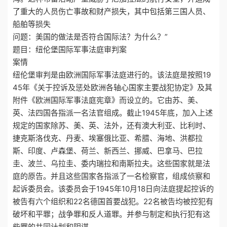
了重大的人员伤亡事故和财产损失，其中包括第三国人员、
船舶等损失
问题：美国的做法是否符合国际法？为什么？”
题目：纽伦堡国际军事法庭审判案
案情
纽伦堡审判是由欧洲国际军事法庭进行的。该法庭是按照19
45年《关于控诉及惩处欧洲各轴心国家主要战犯协定》及其
附件《欧洲国际军事法庭宪章》而设立的。它由苏、美、
英、法四国各指派一名法官组成。截止1945年底，加入上述
规定的国家除苏、美、英、法外，还有澳大利亚、比利时、
捷克斯洛伐克、丹麦、埃塞俄比亚、希腊、海地、洪都拉
斯、印度、卢森堡、荷兰、新西兰、挪威、巴拿马、巴拉
圭、波兰、乌拉圭、委内瑞拉和南斯拉夫。这些国家就是法
庭的原告。并且这些国家各指派了一名检察官，组成侦察和
起诉委员会。该委员会于1945年10月18日向法庭提起控诉的
被告有六个组织和22名德国首要战犯。22名被告均被控犯有
破坏和平罪；战争罪和反人道罪。并参与制定和执行犯有这
些罪的共同计划和阴谋。